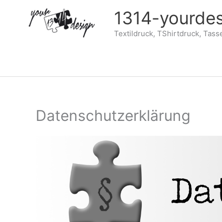
Zum
1314-yourdes
Inhalt
springen
Textildruck, TShirtdruck, Tass
Datenschutzerklärung